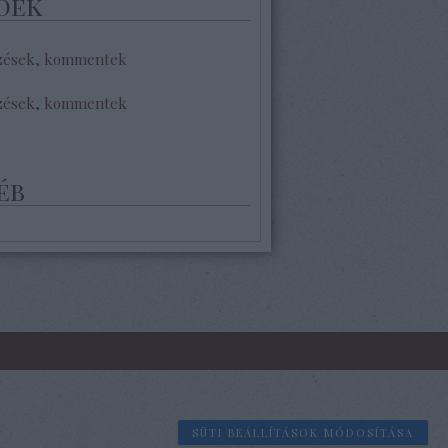
dek
zések
,
kommentek
zések
,
kommentek
éb
SÜTI BEÁLLÍTÁSOK MÓDOSÍTÁSA