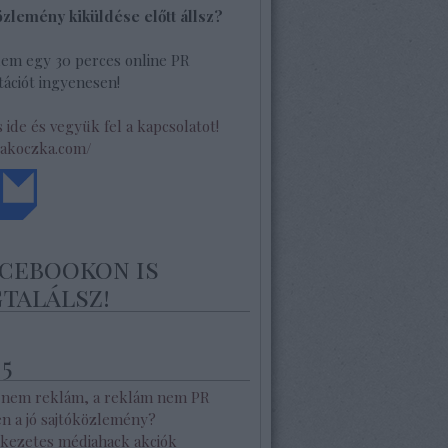
özlemény kiküldése előtt állsz?
lem egy 30 perces online PR
ációt ingyenesen!
s ide és vegyük fel a kapcsolatot!
/akoczka.com/
acebookon is
találsz!
 5
 nem reklám, a reklám nem PR
en a jó sajtóközlemény?
kezetes médiahack akciók