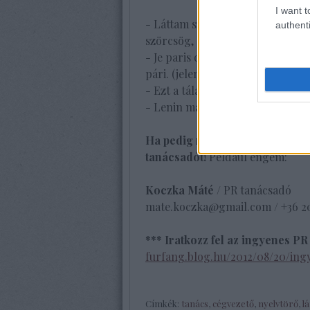
I want t
- Láttam szőrös hörcsögöt, éppe
authenti
szörcsög, rátörnek a hörcsög-g
- Je paris que Paris n'a pas de ri
pári. (jelentése: Fogadok, hogy P
- Ezt a tálat elkelkáposztástalan
- Lenin mauzóleumának lelinóle
Ha pedig nyilvános szereplésre
tanácsadót!
Például engem:
Koczka Máté
/ PR tanácsadó
mate.koczka@gmail.com
/ +36 2
*** Iratkozz fel az ingyenes PR
furfang.blog.hu/2012/08/20/ing
Címkék:
tanács
,
cégvezető
,
nyelvtörő
,
l