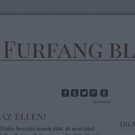
 Furfang b
komment
áz ellen!
Ing
Utálsz beszélni mások előtt, de nem lehet