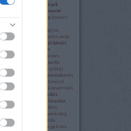
ken
hiba
híresség
hírességek
l
hírnév
hírnévmenedzsment
a
hírválogatás
hitelesség
hooters
ce-Watch
ideális
ille olla
nszer együttműködés
ingyen
es
interjú
internet
internetes mém
johnny gold
jótékonyság
jó hírnév
rtése
kampány
kapcsolat
latépítés
karácsony
kellemes
ket
kérdés
kiérdemelt média
és
kisvállalat
kkv
klapka györgy
 máté
kommunikáció
kommunikációs
ia
kommunikációs terv
koncert
vírus
közösségi média
közszereplő
i sajtó
külföldi terjeszkedés
ség
különleges
kutatás
lámpaláz
erenc tér
London
Londonfutó
 multi program
márka
marketing
ing terv
McDonald's
média
ack
médiahekk
médiamegjelenés