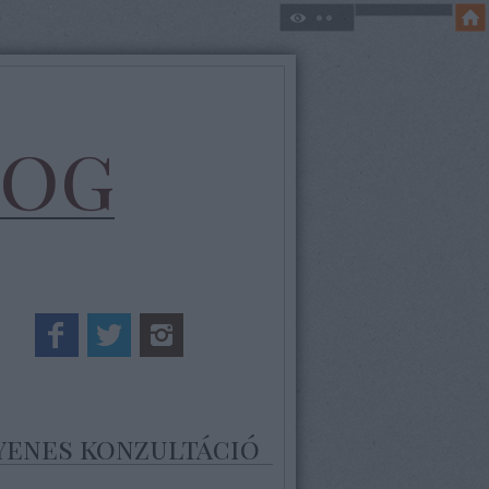
log
yenes konzultáció