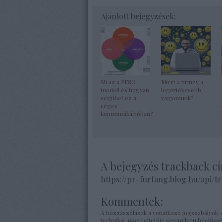
Ajánlott bejegyzések:
Mi az a PESO
Miért a hírnév a
modell és hogyan
legértékesebb
segíthet ez a
vagyonunk?
céges
kommunikációban?
A bejegyzés trackback c
https://pr-furfang.blog.hu/api/t
Kommentek:
A hozzászólások a
vonatkozó jogszabályok
é
technikai
üzemeltetője semmilyen felelőssége