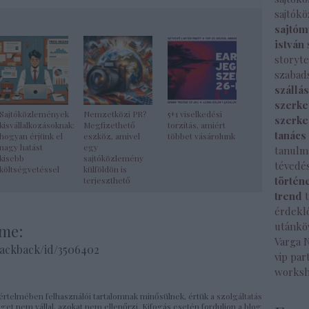
sajtók
sajtóm
istván
storyte
szabad
szállá
szerke
Sajtóközlemények
Nemzetközi PR?
5+1 viselkedési
szerke
kisvállalkozásoknak:
Megfizethető
torzítás, amiért
tanács
hogyan érjünk el
eszköz, amivel
többet vásárolunk
nagy hatást
egy
tanulm
kisebb
sajtóközlemény
tévedé
költségvetéssel
külföldön is
történ
terjeszthető
trend
érdekl
utánkö
íme:
Varga 
rackback/id/3506402
vip par
works
rtelmében felhasználói tartalomnak minősülnek, értük a
szolgáltatás
t nem vállal, azokat nem ellenőrzi. Kifogás esetén forduljon a blog