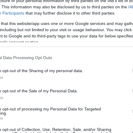
losure of your personal information by third parties on the IAB’s list of
adnunk. Ehhez segédeszközünk lehet az otthoni
2024 áp
. This information may also be disclosed by us to third parties on the
IA
Tovább
 tükör. Ha szükséges, kérjünk meg barátokat,
Participants
that may further disclose it to other third parties.
, hogy kérdezzenek minket. Ezután nézzük vissza
 that this website/app uses one or more Google services and may gath
ákat.
Cím
including but not limited to your visit or usage behaviour. You may click 
 to Google and its third-party tags to use your data for below specifi
2024
a
l, hogy mindenki szeme láttára hibázunk vagy
ogle consent section.
kereső
előtt. Bizonyos mértékű szorongás természetes,
aranys
sa is lehet, mivel a szorongás következtében
l Data Processing Opt Outs
beckh
ezetünkben és élénkebbé és motiváltabbá tesz. Ha
kommun
y, fizikai és érzelmi állapotunkra egyaránt
o opt-out of the Sharing of my personal data.
blog
b
ző tünetek jelentkezhetnek: szorongásos roham,
In
celeb
ban, gyengeség, remegés, szapora pulzus,
COVID
 szorongás nő, az egyén mindinkább annak
o opt-out of the Sale of my Personal Data.
mail
ec
vonja energiáit s így kevésbé tud gondolkodni,
engedé
In
facebo
itása is.
(forrás: Barkó Judit)
to opt-out of processing my Personal Data for Targeted
fivosz
f
ing.
médiam
In
etetre méltó és teremts jó hangulatot.
globáli
yél hivalkodó, hanem mindenképpen azt a hatást
o opt-out of Collection, Use, Retention, Sale, and/or Sharing
bye c