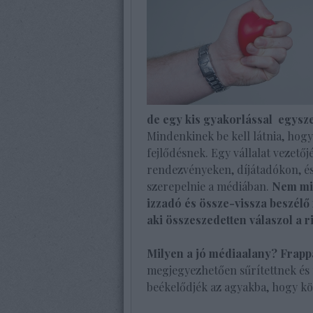
de egy kis gyakorlással egysze
Mindenkinek be kell látnia, hogy
fejlődésnek. Egy vállalat vezet
rendezvényeken, díjátadókon, és
szerepelnie a médiában.
Nem min
izzadó és össze-vissza beszélő 
aki összeszedetten válaszol a r
Milyen a jó médiaalany? Frapp
megjegyezhetően sűrítettnek és 
beékelődjék az agyakba, hogy kö