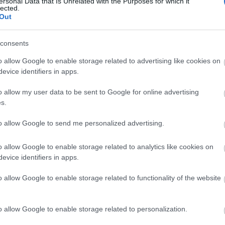
edben, hogy Te is közülük való vagy!
ersonal Data that Is Unrelated with the Purposes for which it
heine
lected.
Out
hírlevé
en rosszul viselik a szereplést, előzzék meg a
hírtém
 különösen érzékennyé tesznek a nyilvános
hotel
I
consents
l, hányingerrel „reagálnak” az ilyen
influe
zabb lehetőségek mérlegelésével a lámpalázból
o allow Google to enable storage related to advertising like cookies on
ingyen
evice identifiers in apps.
kat. Ha ebbe a kategóriába tartozol, csak
japán
megsé
A teljes táplálékmegvonás nem jó ötlet, hiszen az
o allow my user data to be sent to Google for online advertising
kapcso
orsav is okozhat hányingert, sőt hányást is.
s.
ünnepe
és előtt vécére menni, ha pedig különösen
kiküld
itkán szerepelsz nyilvánosság előtt, nem
to allow Google to send me personalized advertising.
koczka
kapni egy széntablettát. Ne felejts el megfelelő
stratég
ennyire izgulsz is, hiszen a folyadékhiány
o allow Google to enable storage related to analytics like cookies on
korona
tüneteket, és fejfájást, szédülést okozhat.
evice identifiers in apps.
külföld
alázat, viszont nem kell tartanod attól, hogy
különb
o allow Google to enable storage related to functionality of the website
tik meg az amúgy is stresszes szituációt.
(forrás:
liszt f
magyar
market
o allow Google to enable storage related to personalization.
médiah
rőm a gyakorláshoz: