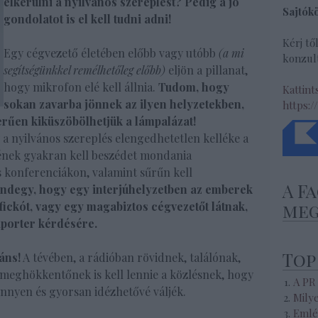
elkerülni a nyilvános szereplést? Pedig a jó
Sajtók
gondolatot is el kell tudni adni!
Kérj tő
Egy cégvezető életében előbb vagy utóbb
(a mi
konzult
segítségünkkel remélhetőleg előbb)
eljön a pillanat,
hogy mikrofon elé kell állnia.
Tudom, hogy
Kattint
sokan zavarba jönnek az ilyen helyzetekben,
https:/
rűen kiküszöbölhetjük a lámpalázat!
 a nyilvános szereplés elengedhetetlen kelléke a
őjének gyakran kell beszédet mondania
 konferenciákon, valamint sűrűn kell
A F
degy, hogy egy interjúhelyzetben az emberek
fickót, vagy egy magabiztos cégvezetőt látnak,
meg
iporter kérdésére.
Top
áns!
A tévében, a rádióban rövidnek, találónak,
meghökkentőnek is kell lennie a közlésnek, hogy
A PR
nnyen és gyorsan idézhetővé váljék.
Mily
Emlé