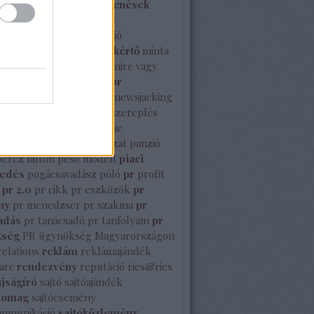
izottság
média megjelenések
enés
mém
mesterséges
gencia
mikulás
milyen a jó
özlemény
minősített szakértő
minta
prsz
Mutasd meg Te is mire vagy
nbc stúdió
nemzetközi pr
közi sajtó
NeoNoir
new
newsjacking
rk
nyelvtörő
nyilvános szereplés
Octavianus
Olimpia
online
enés
orbán viktor
pályázat
panzió
perez hilton
peso modell
piaci
sedés
pogácsavadász
póló
pr
profit
pr 2.0
pr cikk
pr eszközök
pr
ny
pr menedzser
pr szakma
pr
adás
pr tanácsadó
pr tanfolyam
pr
kség
PR ügynökség Magyarországon
relations
reklám
reklámajándék
arc
rendezvény
reputáció
ries&ries
újságíró
sajtó
sajtóajándék
somag
sajtóesemény
ommunikáció
sajtóközlemény