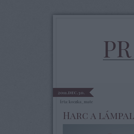
PR
2011.dec.30.
Írta:
koczka_mate
Harc a lámpal