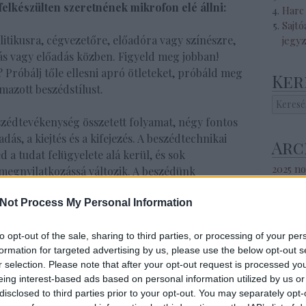
felkészülten szeretnének mikrofon elé állni:
Harc 
Sajtó
itikusra, cégvezetőre, előadóra vagy színészre,
jegy
dás vagy előadás közben. Figyeld meg jobban!
? Próbálj tőle ellesni apró ötleteket, próbáld meg
Ker
mazott beszédstílust.
zédtevékenység összetett folyamat, négy fontos
dás, a kiejtés és a kifejezés. A beszédtechnikai
Arc
 a tudat felügyelete alá kerül, és sok
2025 n
s megnyilatkozássá változik. A beszédünk
2025 s
 hibák, döccenők lassan-lassan irányított,
2025 ápr
k. Megtanulhatjuk uralni a tempót, a hangot, a
Not Process My Personal Information
2025 m
zéd gyakorlás útján érhető el. A beszédtechnika
2025 ja
tanár, önképző gyakorlat és persze sajtós lehet a
to opt-out of the sale, sharing to third parties, or processing of your per
2024 s
formation for targeted advertising by us, please use the below opt-out s
2024 a
r selection. Please note that after your opt-out request is processed y
2024 jú
eing interest-based ads based on personal information utilized by us or
vagy a kamera előtti szereplés otthon is
2024 jú
disclosed to third parties prior to your opt-out. You may separately opt-
y a cégünkről kérdez egy újságíró, akinek
2024 m