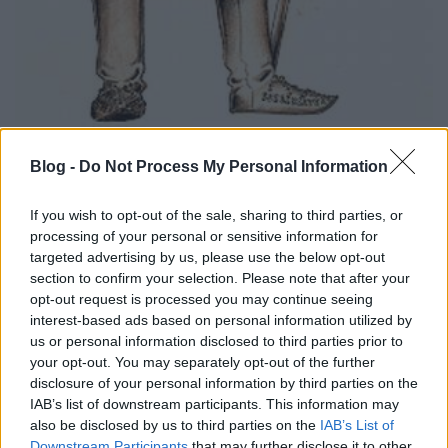
Tudom, hogy ez a téma nem kapcsolódik szorosan a
sajtókommunikációhoz, de szerintem nagyon
Blog -
Do Not Process My Personal Information
é
rdekes, ahogy a PR menedzserek használják a
manapság olyan divatos véleményvezéreket.
If you wish to opt-out of the sale, sharing to third parties, or
processing of your personal or sensitive information for
De kik is ők?
Véleményvezér lehet egy újságíró, egy
targeted advertising by us, please use the below opt-out
blogger, egy aktív facebook felhasználó, vagy a saját
section to confirm your selection. Please note that after your
fodrászunk is, aki hajvágás közben épp az új
opt-out request is processed you may continue seeing
samponjáról mesél nekünk.
A szószólók ajánlásai
interest-based ads based on personal information utilized by
eladásokat generálnak.
A Zuberance ügynökség
us or personal information disclosed to third parties prior to
kutatásából derül ki, hogy világszerte több mint 100
your opt-out. You may separately opt-out of the further
millió aktív véleményformáló fogyasztó
disclosure of your personal information by third parties on the
tevékenykedik a világhálón.
Ez hatalmas,
IAB’s list of downstream participants. This information may
befolyásos, mégis kihasználatlan eladási és
also be disclosed by us to third parties on the
IAB’s List of
Downstream Participants
that may further disclose it to other