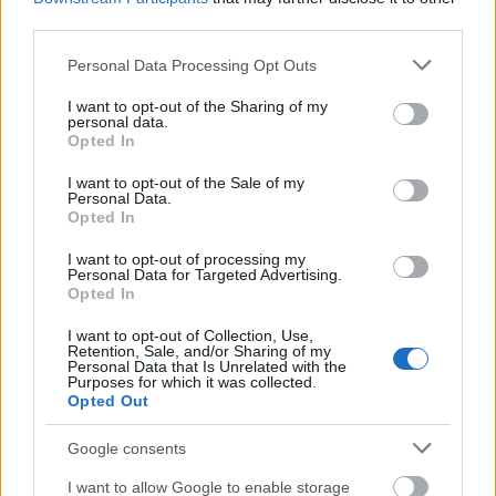
marketing hatalommal bíró tömeget jelent
:
third parties.
független piackutató cégek kutatásai alapján egy
véleményvezér
ötször olyan hatékony lehet az
Please note that this website/app uses one or more Google
Personal Data Processing Opt Outs
eladások generálásában, mint a reklám, a
services and may gather and store information including but
keresőmarketing vagy egy e-mail kampány
.
not limited to your visit or usage behaviour. You may click to
I want to opt-out of the Sharing of my
personal data.
grant or deny consent to Google and its third-party tags to
Opted In
A véleményvezér fontos szerepet játszik a
use your data for below specified purposes in below Google
társadalmi, gazdasági témák felszínre kerülésében,
consent section.
I want to opt-out of the Sale of my
tematizálásában, illetve azok fontosságának
Personal Data.
meghatározásában, azáltal, hogy a saját
Opted In
véleményével mások véleményét befolyásolja.
Az
I want to opt-out of processing my
úgynevezett „szószólók” olyan emberek, akik
Personal Data for Targeted Advertising.
gyakran ajánlanak márkákat és termékeket
Opted In
másoknak. A közösségi média segítségével ilyen
I want to opt-out of Collection, Use,
véleményvezérek milliói hirdetik kedvenc
Retention, Sale, and/or Sharing of my
márkáikat a közösségi oldalakon és más online
Personal Data that Is Unrelated with the
Purposes for which it was collected.
fórumokon.
Opted Out
A véleményvezérek fontosságát már a PR
Google consents
szakma is felismerte
: egyre gyakrabban látunk
sajtótájékoztatókon vezető bloggereket megszólalni,
I want to allow Google to enable storage