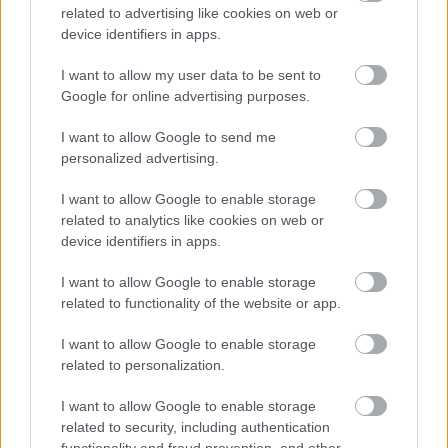
vagy más módon kapcsolódni egy-egy kampányban.
related to advertising like cookies on web or
Néhány hónapja pont a McDonald's egyik
device identifiers in apps.
sajtóeseményére hívták meg az Avantgarde
I want to allow my user data to be sent to
Group munkatársai néhány blog szerzőjét.
Google for online advertising purposes.
Az esemény alapját az jelentette, hogy a magyar
I want to allow Google to send me
gasztronómia ifjú, elismert tehetségei álmodták újra
personalized advertising.
a McDonald’s ételeit egy csakácsverseny keretében.
A gyorsétterem által használt alapanyagokból a
I want to allow Google to enable storage
magyaros ízvilág ihlette fogásokat alkottak a
related to analytics like cookies on web or
résztvevők
, akiknek a teljesítményét szigorú
device identifiers in apps.
szakmai zsűri díjazta.
A legkreatívabb fiatal
jutalma 1 millió forint volt.
A zsűri
Bíró Lajos
I want to allow Google to enable storage
chef
ből,
Péter Anna blogger
ből
related to functionality of the website or app.
(malackaraj.blog.hu)
és az étteremlánc
ügyvezető
igazgató
jából állt, az esemény házigazdája pedig
I want to allow Google to enable storage
Bus István újságíró
volt. A rendezvény négy
related to personalization.
"főszereplője" közül tehát ketten véleményvezérek
I want to allow Google to enable storage
voltak. Mindemellett az eseményre meghívott
related to security, including authentication
számos újságíró
(tehát véleményvezér)
is