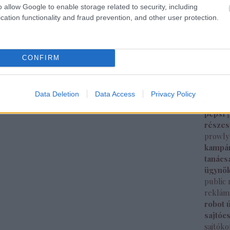
média b
o allow Google to enable storage related to security, including
megjel
cation functionality and fraud prevention, and other user protection.
intelli
sajtók
mozi
m
képes
CONFIRM
nemzet
new yo
nyitás
Data Deletion
Data Access
Privacy Policy
megjel
pepsi
része
prowly
kampá
tanács
ügynö
public 
reklám
robot 
sajtóc
sajtók