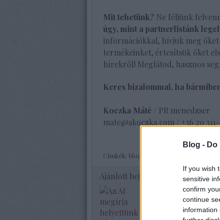
Mit tehetünk?
Ne féljünk felven
úgy, mint a partnerlistánk legel
információkkal, hívjuk meg őket
termékeinket, értesítsük őket el
hírekről! Meglátod, hasznos segí
Keres bizalommal, ha bármiben
Koczka Máté
/ PR menedzser
mate@akoczka.com / +36 20 311-
Blog -
Do 
Címkék:
blogger
,
tanács
,
közösségi méd
If you wish 
Ajánlott bejegyzések:
sensitive in
confirm you
continue se
information 
further disc