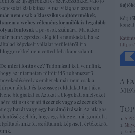
fontos az újságírókkal és szerkesztőkkel való jó
Sajtók
kapcsolat kialakítása. A mai világban azonban
már nem csak a klasszikus sajtótermékek,
Kérj tő
hanem a webes véleményformálók is legalább
konzult
olyan fontosak
a pr-osok számára. Ma akkor
már nem végezted elég jól a munkádat, ha az
Kattint
általad képviselt vállalat területéről író
https:/
bloggerekkel nem vetted fel a kapcsolatot.
De miért fontos ez?
Tudomásul kell vennünk,
hogy az interneten töltött idő rohamszerű
A F
növekedésével az emberek már nem csak a
hírportálokat és közösségi oldalakat tartják a
meg
venc blogjaikat is. Azokat a blogokat, amelyeket
baérő stílusuk miatt
tízezrek vagy százezrek is
Top
nt egy
barát vagy egy barátnő írásait
. Az átlagos
jelentőséggel bír, hogy egy blogger mit gondol a
A PR
lgáltatásunkról, az általunk képviselt értékekről
Mily
zunk.
Emlé