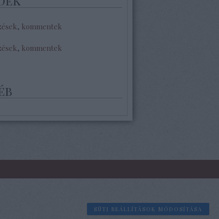
dek
zések
,
kommentek
zések
,
kommentek
éb
SÜTI BEÁLLÍTÁSOK MÓDOSÍTÁSA