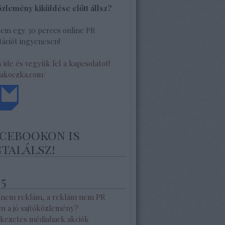
özlemény kiküldése előtt állsz?
lem egy 30 perces online PR
ációt ingyenesen!
s ide és vegyük fel a kapcsolatot!
/akoczka.com/
acebookon is
találsz!
 5
 nem reklám, a reklám nem PR
en a jó sajtóközlemény?
kezetes médiahack akciók