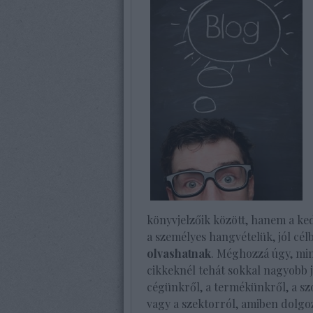
könyvjelzőik között, hanem a ked
a személyes hangvételük, jól cél
olvashatnak
. Méghozzá úgy, mi
cikkeknél tehát sokkal nagyobb 
cégünkről, a termékünkről, a szo
vagy a szektorról, amiben dolgo