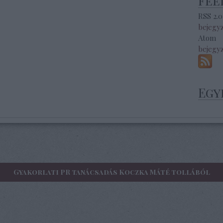
Fee
RSS 2.0
bejegy
Atom
bejegy
Egy
Gyakorlati PR tanácsadás Koczka Máté tollából