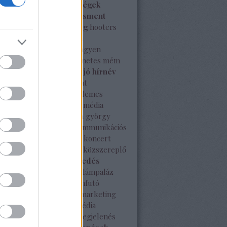
ken
hiba
híresség
hírességek
l
hírnév
hírnévmenedzsment
a
hírválogatás
hitelesség
hooters
ce-Watch
ideális
ille olla
nszer együttműködés
ingyen
es
interjú
internet
internetes mém
johnny gold
jótékonyság
jó hírnév
rtése
kampány
kapcsolat
latépítés
karácsony
kellemes
ket
kérdés
kiérdemelt média
és
kisvállalat
kkv
klapka györgy
 máté
kommunikáció
kommunikációs
ia
kommunikációs terv
koncert
vírus
közösségi média
közszereplő
i sajtó
külföldi terjeszkedés
ség
különleges
kutatás
lámpaláz
erenc tér
London
Londonfutó
 multi program
márka
marketing
ing terv
McDonald's
média
ack
médiahekk
médiamegjelenés