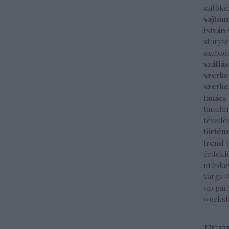
sajtók
sajtóm
istván
storyte
szabad
szállá
szerke
szerke
tanács
tanulm
tévedé
történ
trend
érdekl
utánkö
Varga 
vip par
works