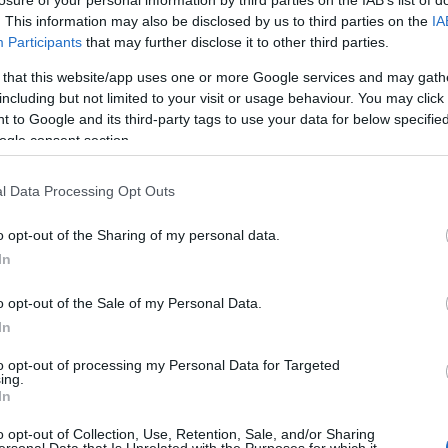
2024 áp
. This information may also be disclosed by us to third parties on the
IA
Tovább
Participants
that may further disclose it to other third parties.
8+1 tévhit és
A pillanat ereje:
Külföldi
félreértés a PR
Aktuális trendek
terjeszkedés: így
kapcsán
meglovagolása a
jelenhetünk meg
 that this website/app uses one or more Google services and may gath
Cím
PR-ban
a nemzetközi
including but not limited to your visit or usage behaviour. You may click 
sajtóban
 to Google and its third-party tags to use your data for below specifi
2024
a
ogle consent section.
kereső
aranys
íme:
l Data Processing Opt Outs
beckh
kommun
rackback/id/5784678
o opt-out of the Sharing of my personal data.
blog
b
celeb
In
COVID
rtelmében felhasználói tartalomnak minősülnek, értük a
szolgáltatás
mail
ec
o opt-out of the Sale of my Personal Data.
t nem vállal, azokat nem ellenőrzi. Kifogás esetén forduljon a blog
 feltételekben
és az
adatvédelmi tájékoztatóban
.
engedé
In
facebo
to opt-out of processing my Personal Data for Targeted
fivosz
f
ing.
médiam
In
globáli
bye c
o opt-out of Collection, Use, Retention, Sale, and/or Sharing
ersonal Data that Is Unrelated with the Purposes for which it