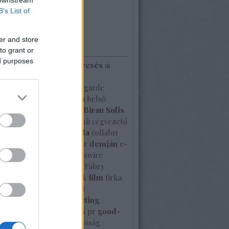
rilis
(
1
)
B’s List of
...
er and store
kék
to grant or
ed purposes
dakozás
ai
ai hírek
ai keresés
ai
ajánló
ál-újságíró
álhír
zállítmány
armani
Avantgarde
am
bekerülni az újságba
belső
ikáció
beszédtechnika
Biran Solis
logger
branderősítés
buli
cégvezető
celeb party
cikk
coca cola
collabri
-19
creol
david
december
demján
e-
onergy
egyedi
EIN Presswire
ly
érme
esettanulmány
Fábry
ok
felmérés
félreértések
film
firka
luor
follow-up
garantált
egjelenés
gerillamarketing
s médiaadatbázis
globális pr
good-
somag
google
használhatóság