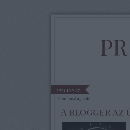
PR
2014.jan.27.
Írta:
koczka_mate
A blogger az 