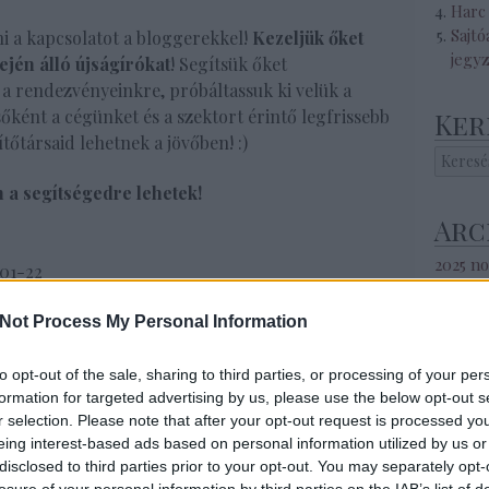
Harc 
Sajtó
ni a kapcsolatot a bloggerekkel!
Kezeljük őket
jegy
ején álló újságírókat
! Segítsük őket
 a rendezvényeinkre, próbáltassuk ki velük a
sőként a cégünket és a szektort érintő legfrissebb
Ker
tőtársaid lehetnek a jövőben! :)
 a segítségedre lehetek!
Arc
2025 n
01-22
2025 s
2025 ápr
Not Process My Personal Information
2025 m
ia
,
branderősítés
2025 ja
to opt-out of the sale, sharing to third parties, or processing of your per
2024 s
formation for targeted advertising by us, please use the below opt-out s
2024 a
r selection. Please note that after your opt-out request is processed y
2024 jú
eing interest-based ads based on personal information utilized by us or
2024 jú
disclosed to third parties prior to your opt-out. You may separately opt-
2024 m
losure of your personal information by third parties on the IAB’s list of