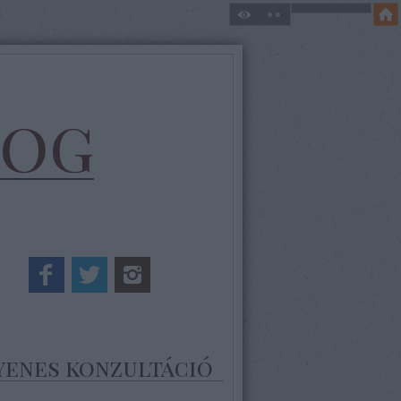
log
yenes konzultáció