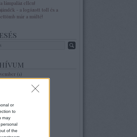
a lámpaláz ellen!
ajándék - a logózott toll és a
zettömb már a múlté!
esés
hívum
ovember
(
1
)
zeptember
(
1
)
ilis
(
2
)
árcius
(
1
)
nuár
(
1
)
sonal or
zeptember
(
1
)
ection to
ugusztus
(
1
)
ou may
lius
(
1
)
 personal
nius
(
1
)
out of the
ájus
(
1
)
 downstream