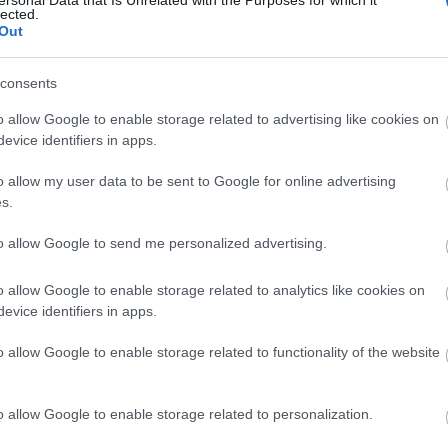
heine
lected.
hírlevé
Out
hírtém
hotel
I
consents
influe
ingyen
o allow Google to enable storage related to advertising like cookies on
japán
evice identifiers in apps.
megsé
o allow my user data to be sent to Google for online advertising
kapcso
s.
ünnepe
kiküld
to allow Google to send me personalized advertising.
koczka
stratég
o allow Google to enable storage related to analytics like cookies on
korona
evice identifiers in apps.
külföld
különb
o allow Google to enable storage related to functionality of the website
liszt f
magyar
market
o allow Google to enable storage related to personalization.
médiah