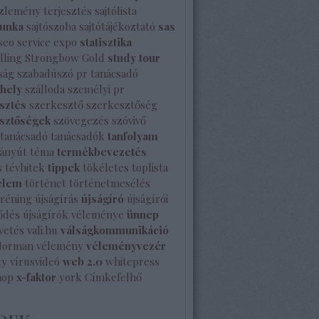
özlemény terjesztés
sajtólista
unka
sajtószoba
sajtótájékoztató
sas
seo
service expo
statisztika
lling
Strongbow Gold
study tour
ság
szabadúszó pr tanácsadó
shely
szálloda
személyi pr
sztés
szerkesztő
szerkesztőség
sztőségek
szövegezés
szóvivő
tanácsadó
tanácsadók
tanfolyam
ányút
téma
termékbevezetés
s
tévhitek
tippek
tökéletes
toplista
elem
történet
történetmesélés
tréning
újságírás
újságíró
újságírói
ődés
újságírók véleménye
ünnep
vetés
vali.hu
válságkommunikáció
Norman
vélemény
véleményvezér
ty
vírusvideó
web 2.0
whitepress
hop
x-faktor
york
Címkefelhő