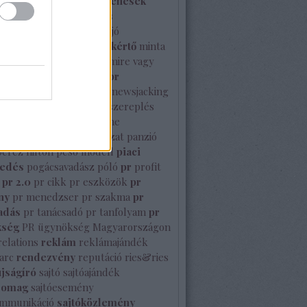
izottság
média megjelenések
enés
mém
mesterséges
gencia
mikulás
milyen a jó
özlemény
minősített szakértő
minta
prsz
Mutasd meg Te is mire vagy
nbc stúdió
nemzetközi pr
közi sajtó
NeoNoir
new
newsjacking
rk
nyelvtörő
nyilvános szereplés
Octavianus
Olimpia
online
enés
orbán viktor
pályázat
panzió
perez hilton
peso modell
piaci
sedés
pogácsavadász
póló
pr
profit
pr 2.0
pr cikk
pr eszközök
pr
ny
pr menedzser
pr szakma
pr
adás
pr tanácsadó
pr tanfolyam
pr
kség
PR ügynökség Magyarországon
relations
reklám
reklámajándék
arc
rendezvény
reputáció
ries&ries
újságíró
sajtó
sajtóajándék
somag
sajtóesemény
ommunikáció
sajtóközlemény