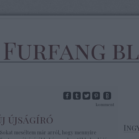
 Furfang b
komment
új újságíró
Ing
Sokat meséltem már arról, hogy mennyire