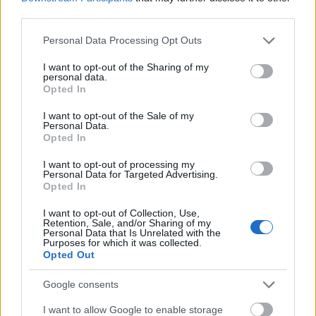
létrehozni és közzétenni. Azonban a hírgyűjtés és a
third parties.
lehetséges történetazonosítás sokkal szélesebb: sok
Please note that this website/app uses one or more Google
szerkesztőség modern technológiákat alkalmaz a
Personal Data Processing Opt Outs
services and may gather and store information including but
közösségi média bejegyzések alapján vagy hirtelen
not limited to your visit or usage behaviour. You may click to
I want to opt-out of the Sharing of my
megnövekedett keresési kifejezésekre alapozott
personal data.
grant or deny consent to Google and its third-party tags to
trendi történetek megtalálására. Lehetséges a
Opted In
use your data for below specified purposes in below Google
sajtóközlemények szűrése újságírói hírszolgálatokon
consent section.
vagy szerkesztőségi e-mail címeken keresztül. Egyes
I want to opt-out of the Sale of my
Personal Data.
technológiák még képesek történeti szögeket találni,
Opted In
háttérinformációkat szerezni és a cikkek
tényellenőrzésére. Gondoljunk az AI-ra, mint a
I want to opt-out of processing my
Personal Data for Targeted Advertising.
modern hírkutya, amely történeteket szimatol ki az
Opted In
adatok hegyeiből, és szállítja azokat a
hírszerkesztőség asztalára.
I want to opt-out of Collection, Use,
Retention, Sale, and/or Sharing of my
Personal Data that Is Unrelated with the
Elmúltak azok a napok, amikor a személyes
Purposes for which it was collected.
kapcsolatok voltak az egyetlen valuta a média
Opted Out
kapcsolatokban?
Ahogy az AI állandó jellemzővé
válik a szerkesztőségekben, a PR szakemberek új
Google consents
kihívással szembesülnek: a hagyományos
I want to allow Google to enable storage