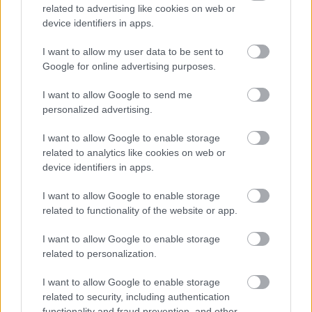
módszerek ötvözése a fejlett technológiával. Az AI-
related to advertising like cookies on web or
nak a hírek létrehozásában betöltött egyre nagyobb
device identifiers in apps.
szerepe miatt a PR szakemberek és az újságírók
közötti egykor kritikus személyes kapcsolatok idővel
I want to allow my user data to be sent to
kevésbé fontosak lehetnek, de legalább osztozik a
Google for online advertising purposes.
figyelmünkön.
I want to allow Google to send me
Most jött el az ideje a PR szakembereknek, hogy
personalized advertising.
okosan bánjanak az AI-vezérelt hírszobákkal és
átformálják kommunikációs taktikáikat. Az AI
I want to allow Google to enable storage
szerepe a hírekben növekszik, és bár jelenleg nem
related to analytics like cookies on web or
sürgős kérdés, okos dolog elkezdeni gondolkodni
device identifiers in apps.
azon, hogyan lehet kiemelni a történeteinket. Minden
I want to allow Google to enable storage
szerkesztőség AI-jának megvannak a sajátosságai,
related to functionality of the website or app.
így van egy kis találgatás abban, hogy felkeltse az
érdeklődésüket. Gondoljuk át, mit szerethet az AI:
I want to allow Google to enable storage
related to personalization.
Vannak-e bizonyos formátumok vagy elbeszélési
stílusok, amelyeket preferál? Mennyire fontosak a SEO
I want to allow Google to enable storage
és az AI-barát kulcsszavak? Van-e az AI rendszereknek
related to security, including authentication
gyengéje a legújabb trendek és forró témák iránt? És ne
functionality and fraud prevention, and other