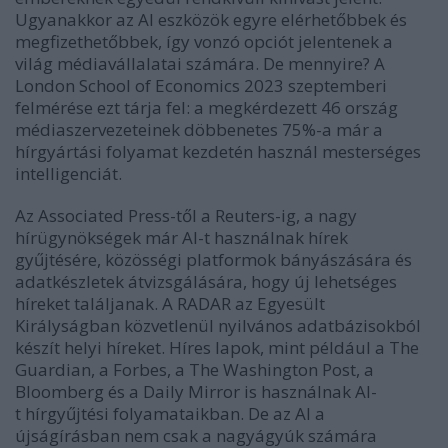
Ugyanakkor az AI eszközök egyre elérhetőbbek és
megfizethetőbbek, így vonzó opciót jelentenek a
világ médiavállalatai számára. De mennyire? A
London School of Economics 2023 szeptemberi
felmérése ezt tárja fel: a megkérdezett 46 ország
médiaszervezeteinek döbbenetes 75%-a már a
hírgyártási folyamat kezdetén használ mesterséges
intelligenciát.
Az Associated Press-től a Reuters-ig, a nagy
hírügynökségek már AI-t használnak hírek
gyűjtésére, közösségi platformok bányászására és
adatkészletek átvizsgálására, hogy új lehetséges
híreket találjanak. A RADAR az Egyesült
Királyságban közvetlenül nyilvános adatbázisokból
készít helyi híreket. Híres lapok, mint például a The
Guardian, a Forbes, a The Washington Post, a
Bloomberg és a Daily Mirror is használnak AI-
t hírgyűjtési folyamataikban. De az AI a
újságírásban nem csak a nagyágyúk számára