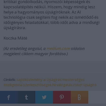
kritikai gondolkodás, nyomozói képességek és
kapcsolatépítés nélkül. Hiszem, hogy mindig lesz
helye a hagyományos újságíróknak. Az AI
technológia csak segíteni fog nekik az ismétlődő és
időigényes feladatokkal, több időt adva a minőségi
újságírásra.
Koczka Máté
(Az eredetileg angolul, a
medium.com
oldalon
megjelent cikkem magyar fordítása.)
Címkék:
sajtóközlemény
ai
újságírás
mesterséges
intelligencia
szerkesztőségek
hírválogatás
robot újságíró