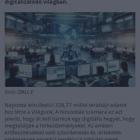
digitalizálódó világban.
Fotó: DALL·E
Naponta körülbelül 328,77 millió terabájt adatot
hoz létre a világunk. A hírszobák számára ez azt
jelenti, hogy át kell túrniuk egy digitális hegyet, hogy
megtalálják a hírkezdeményeket. Az emberi
erőfeszítésekkel való sztorikeresés és -értékelés
embereknek egyedül rendkívüli kihívást jelent.