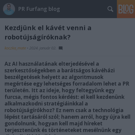
PR Furfang blog
Kezdjünk el kávét venni a
robotújságíróknak?
koczka_mate
•
2024. január 02.
Az AI használatának elterjedésével a
szerkesztőségekben a barátságos kávéházi
beszélgetések helyett az algoritmusok
megértése egy lehetséges forradalom lehet a PR
területén. Itt az ideje, hogy feltegyünk egy
furcsa, mégis fontos kérdést: el kell kezdenünk
alkalmazkodni stratégiáinkkal a
robotújságírókhoz? Ez nem csak a technológia
lépést tartásáról szól; hanem arról, hogy újra kell
gondolnunk, hogyan kell majd híreket
terjesztenünk és történeteket mesélnünk egy