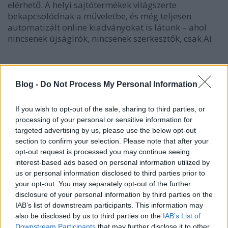
elérhető. A helyi sajtótermékek világszerte
bekapcsolódnak a műveletbe, és még teljesen
automatizált online kiadványokat is látunk – ahol
nincsenek újságírók, nincsenek szerkesztők, csak AI.
Tagadhatatlan, hogy az algoritmusok ma jelentős
szerepet játszanak az információk prioritizálásában,
Blog -
Do Not Process My Personal Information
osztályozásában és szűrésében, beágyazva magukat
a újságírói folyamat különböző szakaszaiba. Távol
If you wish to opt-out of the sale, sharing to third parties, or
állnak a tökéletestől; számos problémát, kezdve az
processing of your personal or sensitive information for
elfogultságtól az etikai kérdésekig, meg kell oldani.
targeted advertising by us, please use the below opt-out
De nézzük szembe a tényekkel: ez a technológia már
section to confirm your selection. Please note that after your
itt van, és nem hagyhatjuk figyelmen kívül.
opt-out request is processed you may continue seeing
interest-based ads based on personal information utilized by
A teljesen automatizált hírgyártás jelenleg főleg
us or personal information disclosed to third parties prior to
adatalapú történetekre összpontosít, mint például
your opt-out. You may separately opt-out of the further
sporteredmények, időjárás-frissítések, közlekedés,
disclosure of your personal information by third parties on the
ingatlan, kormányzati és pénzügyi jelentések. Az
IAB’s list of downstream participants. This information may
algoritmusok segítségével a kiemelkedő trendek
also be disclosed by us to third parties on the
IAB’s List of
azonosítása mellett az AI képes magától cikkeket
Downstream Participants
that may further disclose it to other