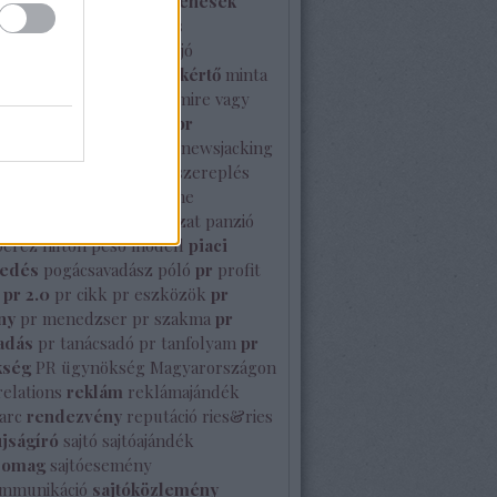
izottság
média megjelenések
enés
mém
mesterséges
gencia
mikulás
milyen a jó
özlemény
minősített szakértő
minta
prsz
Mutasd meg Te is mire vagy
nbc stúdió
nemzetközi pr
közi sajtó
NeoNoir
new
newsjacking
rk
nyelvtörő
nyilvános szereplés
Octavianus
Olimpia
online
enés
orbán viktor
pályázat
panzió
perez hilton
peso modell
piaci
sedés
pogácsavadász
póló
pr
profit
pr 2.0
pr cikk
pr eszközök
pr
ny
pr menedzser
pr szakma
pr
adás
pr tanácsadó
pr tanfolyam
pr
kség
PR ügynökség Magyarországon
relations
reklám
reklámajándék
arc
rendezvény
reputáció
ries&ries
újságíró
sajtó
sajtóajándék
somag
sajtóesemény
ommunikáció
sajtóközlemény