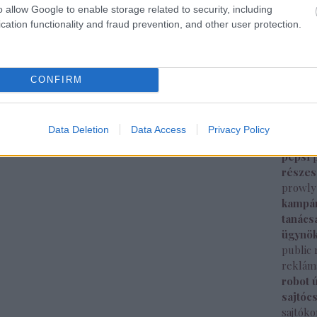
média b
o allow Google to enable storage related to security, including
megjel
cation functionality and fraud prevention, and other user protection.
intelli
sajtók
mozi
m
képes
CONFIRM
nemzet
new yo
nyitás
Data Deletion
Data Access
Privacy Policy
megjel
pepsi
része
prowly
kampá
tanács
ügynö
public 
reklám
robot 
sajtóc
sajtók