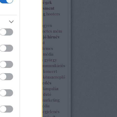
ken
hiba
híresség
hírességek
l
hírnév
hírnévmenedzsment
a
hírválogatás
hitelesség
hooters
ce-Watch
ideális
ille olla
nszer együttműködés
ingyen
es
interjú
internet
internetes mém
johnny gold
jótékonyság
jó hírnév
rtése
kampány
kapcsolat
latépítés
karácsony
kellemes
ket
kérdés
kiérdemelt média
és
kisvállalat
kkv
klapka györgy
 máté
kommunikáció
kommunikációs
ia
kommunikációs terv
koncert
vírus
közösségi média
közszereplő
i sajtó
külföldi terjeszkedés
ség
különleges
kutatás
lámpaláz
erenc tér
London
Londonfutó
 multi program
márka
marketing
ing terv
McDonald's
média
ack
médiahekk
médiamegjelenés