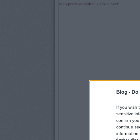
whitepress
workshop
x-faktor
york
Blog -
Do 
If you wish 
sensitive in
confirm you
continue se
information 
further disc