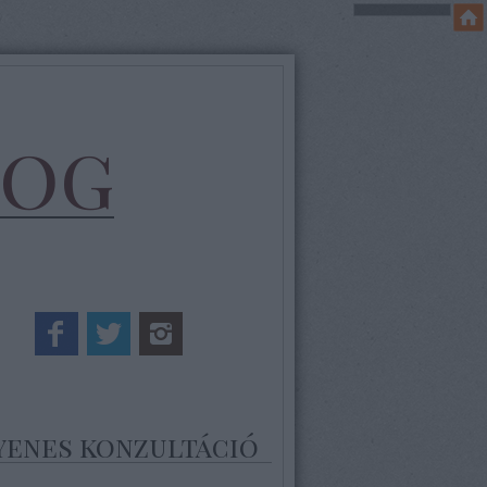
log
yenes konzultáció