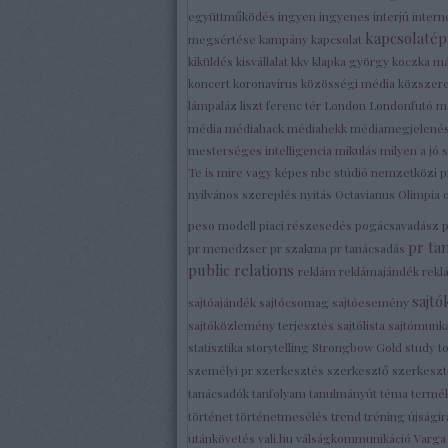
együttműködés
ingyen
ingyenes
interjú
intern
kapcsolatép
megsértése
kampány
kapcsolat
kiküldés
kisvállalat
kkv
klapka györgy
koczka m
koncert
koronavírus
közösségi média
közszer
lámpaláz
liszt ferenc tér
London
Londonfutó
m
média
médiahack
médiahekk
médiamegjelené
mesterséges intelligencia
mikulás
milyen a jó
Te is mire vagy képes
nbc stúdió
nemzetközi 
nyilvános szereplés
nyitás
Octavianus
Olimpia
peso modell
piaci részesedés
pogácsavadász
pr ta
pr menedzser
pr szakma
pr tanácsadás
public relations
reklám
reklámajándék
rekl
sajt
sajtóajándék
sajtócsomag
sajtóesemény
sajtóközlemény terjesztés
sajtólista
sajtómunk
statisztika
storytelling
Strongbow Gold
study t
személyi pr
szerkesztés
szerkesztő
szerkesz
tanácsadók
tanfolyam
tanulmányút
téma
termé
történet
történetmesélés
trend
tréning
újságí
utánkövetés
vali.hu
válságkommunikáció
Varg