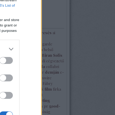
rilis
(
1
)
B’s List of
...
er and store
kék
to grant or
ed purposes
dakozás
ai
ai hírek
ai keresés
ai
ajánló
ál-újságíró
álhír
zállítmány
armani
Avantgarde
am
bekerülni az újságba
belső
ikáció
beszédtechnika
Biran Solis
logger
branderősítés
buli
cégvezető
celeb party
cikk
coca cola
collabri
-19
creol
david
december
demján
e-
onergy
egyedi
EIN Presswire
ly
érme
esettanulmány
Fábry
ok
felmérés
félreértések
film
firka
luor
follow-up
garantált
egjelenés
gerillamarketing
s médiaadatbázis
globális pr
good-
somag
google
használhatóság