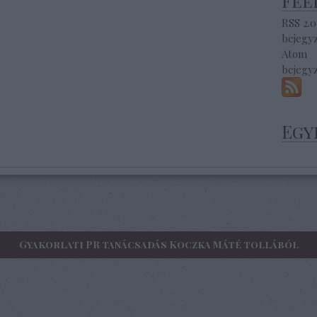
Fee
RSS 2.0
bejegy
Atom
bejegy
Egy
Gyakorlati PR tanácsadás Koczka Máté tollából