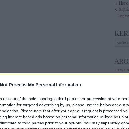
Harc 
Sajtó
jegy
Ker
Arc
2025 n
2025 s
2025 ápr
Not Process My Personal Information
2025 m
2025 ja
to opt-out of the sale, sharing to third parties, or processing of your per
2024 s
formation for targeted advertising by us, please use the below opt-out s
2024 a
r selection. Please note that after your opt-out request is processed y
2024 jú
eing interest-based ads based on personal information utilized by us or
2024 jú
disclosed to third parties prior to your opt-out. You may separately opt-
2024 m
losure of your personal information by third parties on the IAB’s list of