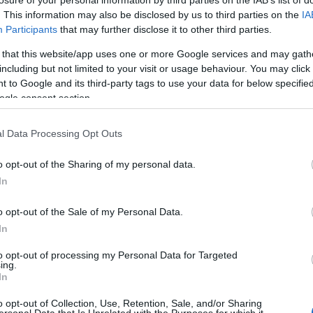
2024 áp
. This information may also be disclosed by us to third parties on the
IA
Tovább
Participants
that may further disclose it to other third parties.
 that this website/app uses one or more Google services and may gath
Cím
including but not limited to your visit or usage behaviour. You may click 
 to Google and its third-party tags to use your data for below specifi
2024
a
ogle consent section.
kereső
aranys
l Data Processing Opt Outs
beckh
kommun
o opt-out of the Sharing of my personal data.
blog
b
celeb
In
COVID
mail
ec
o opt-out of the Sale of my Personal Data.
engedé
In
facebo
to opt-out of processing my Personal Data for Targeted
fivosz
f
ing.
médiam
In
globáli
bye c
o opt-out of Collection, Use, Retention, Sale, and/or Sharing
ersonal Data that Is Unrelated with the Purposes for which it