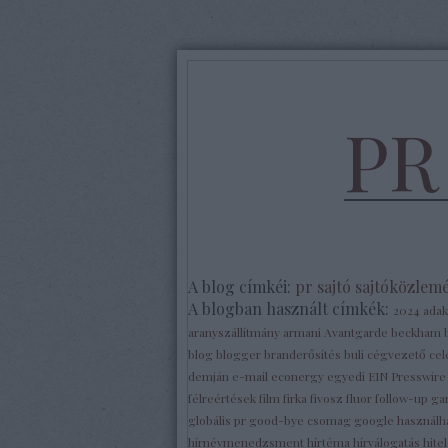
PR
A blog címkéi:
pr
sajtó
sajtóközlem
A blogban használt címkék:
2024
ada
aranyszállítmány
armani
Avantgarde
beckham
blog
blogger
branderősítés
buli
cégvezető
ce
demján
e-mail
econergy
egyedi
EIN Presswir
félreértések
film
firka
fivosz
fluor
follow-up
ga
globális pr
good-bye csomag
google
használh
hírnévmenedzsment
hírtéma
hírválogatás
hite