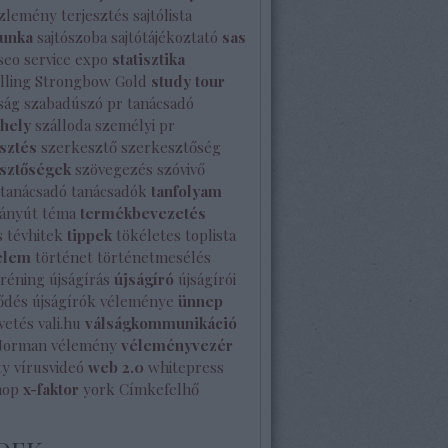
özlemény terjesztés
sajtólista
unka
sajtószoba
sajtótájékoztató
sas
seo
service expo
statisztika
lling
Strongbow Gold
study tour
ság
szabadúszó pr tanácsadó
shely
szálloda
személyi pr
sztés
szerkesztő
szerkesztőség
sztőségek
szövegezés
szóvivő
tanácsadó
tanácsadók
tanfolyam
ányút
téma
termékbevezetés
s
tévhitek
tippek
tökéletes
toplista
elem
történet
történetmesélés
tréning
újságírás
újságíró
újságírói
ődés
újságírók véleménye
ünnep
vetés
vali.hu
válságkommunikáció
Norman
vélemény
véleményvezér
ty
vírusvideó
web 2.0
whitepress
hop
x-faktor
york
Címkefelhő