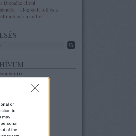
a lámpaláz ellen!
ajándék - a logózott toll és a
zettömb már a múlté!
esés
hívum
ovember
(
1
)
zeptember
(
1
)
ilis
(
2
)
árcius
(
1
)
nuár
(
1
)
sonal or
zeptember
(
1
)
ection to
ugusztus
(
1
)
ou may
lius
(
1
)
 personal
nius
(
1
)
out of the
ájus
(
1
)
 downstream