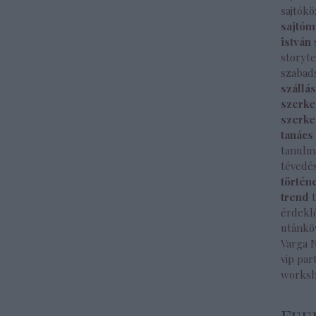
sajtók
sajtóm
istván
storyte
szabad
szállá
szerke
szerke
tanács
tanulm
tévedé
történ
trend
érdekl
utánkö
Varga 
vip par
works