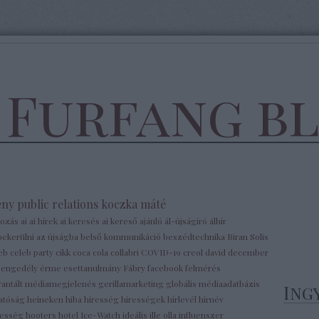
 Furfang b
ény
public relations
koczka máté
kozás
ai
ai hírek
ai keresés
ai kereső
ajánló
ál-újságíró
álhír
bekerülni az újságba
belső kommunikáció
beszédtechnika
Biran Solis
leb
celeb party
cikk
coca cola
collabri
COVID-19
creol
david
december
e
engedély
érme
esettanulmány
Fábry
facebook
felmérés
rantált médiamegjelenés
gerillamarketing
globális médiaadatbázis
Ing
atóság
heineken
hiba
híresség
hírességek
hírlevél
hírnév
lesség
hooters
hotel
Ice-Watch
ideális
ille olla
influenszer