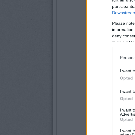
participants
Downstream 
Please note
information 
deny consent
in below Go
Persona
I want t
Opted 
I want t
Opted 
I want 
Advertis
Opted 
I want t
of my P