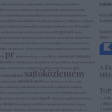
Sajtók
et
internetes mém
japán
johnny gold
jótékonyság
jó hírnév
ítés
karácsony
kellemes ünnepeket
kérdés
kiérdemelt média
Kérj tő
áté
kommunikáció
kommunikációs stratégia
kommunikációs terv
konzult
eplő
külföldi sajtó
külföldi terjeszkedés
különbség
különleges
kutatás
agyar multi program
márka
marketing
marketing terv
McDonald's
Kattint
megjelenés
s
média bizottság
média megjelenések
mém
https:/
 sajtóközlemény
minősített szakértő
minta
mozi
mprsz
Mutasd meg
pr
nemzetközi sajtó
NeoNoir
new
newsjacking
new york
nyelvtörő
online megjelenés
orbán viktor
pályázat
panzió
pepsi
perez hilton
pr
pr kampány
póló
profit
prowly
pr 2.0
pr cikk
pr eszközök
nácsadó
pr tanfolyam
pr ügynökség
PR ügynökség Magyarországon
A F
ámarc
rendezvény
reputáció
ries&ries
robot újságíró
sajtó
sajtóközlemény
meg
ókommunikáció
sajtótájékoztató
a
sajtószoba
sas istván
seo
service expo
our
szabadság
szabadúszó pr tanácsadó
szálláshely
szálloda
Top
tanács
tőség
szerkesztőségek
szövegezés
szóvivő
tanácsadó
tippek
A PR
kbevezetés
tévedés
tévhitek
tökéletes
toplista
történelem
Mily
újságíró
rás
újságírói érdeklődés
újságírók véleménye
ünnep
Emlé
a Norman
vélemény
véleményvezér
vip party
vírusvideó
web 2.0