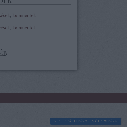
dek
zések
,
kommentek
zések
,
kommentek
éb
SÜTI BEÁLLÍTÁSOK MÓDOSÍTÁSA