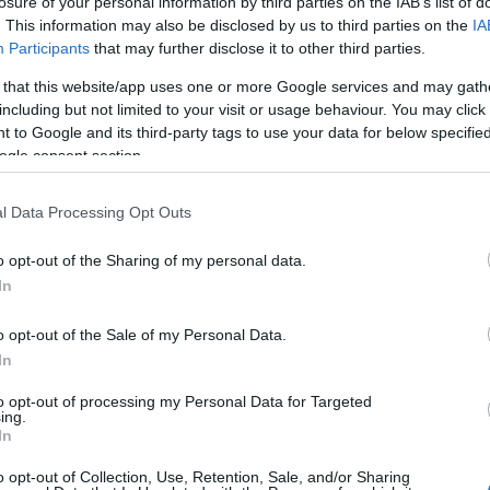
losure of your personal information by third parties on the IAB’s list of
2024 áp
. This information may also be disclosed by us to third parties on the
IA
Tovább
Participants
that may further disclose it to other third parties.
 that this website/app uses one or more Google services and may gath
Cím
including but not limited to your visit or usage behaviour. You may click 
 to Google and its third-party tags to use your data for below specifi
2024
a
ogle consent section.
kereső
aranys
l Data Processing Opt Outs
beckh
kommun
o opt-out of the Sharing of my personal data.
blog
b
In
celeb
COVID
o opt-out of the Sale of my Personal Data.
mail
ec
engedé
In
facebo
to opt-out of processing my Personal Data for Targeted
fivosz
f
ing.
médiam
In
globáli
o opt-out of Collection, Use, Retention, Sale, and/or Sharing
bye c