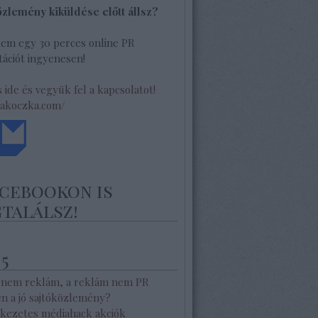
özlemény kiküldése előtt állsz?
lem egy 30 perces online PR
ációt ingyenesen!
s ide és vegyük fel a kapcsolatot!
/akoczka.com/
acebookon is
találsz!
 5
 nem reklám, a reklám nem PR
en a jó sajtóközlemény?
kezetes médiahack akciók