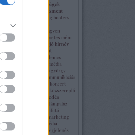
ken
hiba
híresség
hírességek
l
hírnév
hírnévmenedzsment
a
hírválogatás
hitelesség
hooters
ce-Watch
ideális
ille olla
nszer együttműködés
ingyen
es
interjú
internet
internetes mém
johnny gold
jótékonyság
jó hírnév
rtése
kampány
kapcsolat
latépítés
karácsony
kellemes
ket
kérdés
kiérdemelt média
és
kisvállalat
kkv
klapka györgy
 máté
kommunikáció
kommunikációs
ia
kommunikációs terv
koncert
vírus
közösségi média
közszereplő
i sajtó
külföldi terjeszkedés
ség
különleges
kutatás
lámpaláz
erenc tér
London
Londonfutó
 multi program
márka
marketing
ing terv
McDonald's
média
ack
médiahekk
médiamegjelenés