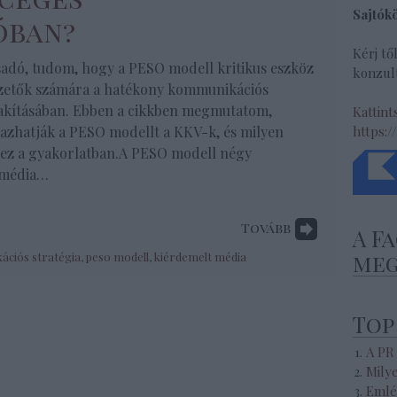
Sajtók
óban?
Kérj tő
adó, tudom, hogy a PESO modell kritikus eszköz
konzult
ezetők számára a hatékony kommunikációs
lakításában. Ebben a cikkben megmutatom,
Kattint
azhatják a PESO modellt a KKV-k, és milyen
https:/
 ez a gyakorlatban.A PESO modell négy
t média…
Tovább
A F
meg
ciós stratégia
,
peso modell
,
kiérdemelt média
Top
A PR
Mily
Emlé