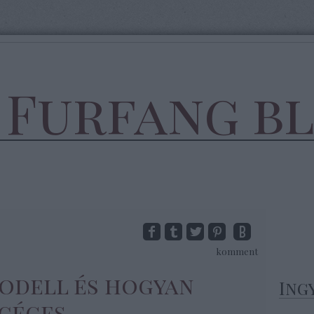
 Furfang b
komment
modell és hogyan
Ing
 céges