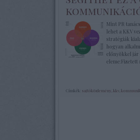
kommunikáci
Mint PR tanács
lehet a KKV v
stratégiák kia
hogyan alkalm
előnyökkel jár
eleme:Fizetet
Címkék:
sajtóközlemény
,
kkv
,
kommuniká