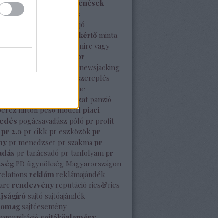
izottság
média megjelenések
enés
mém
mesterséges
gencia
mikulás
milyen a jó
özlemény
minősített szakértő
minta
prsz
Mutasd meg Te is mire vagy
nbc stúdió
nemzetközi pr
közi sajtó
NeoNoir
new
newsjacking
rk
nyelvtörő
nyilvános szereplés
Octavianus
Olimpia
online
enés
orbán viktor
pályázat
panzió
perez hilton
peso modell
piaci
sedés
pogácsavadász
póló
pr
profit
pr 2.0
pr cikk
pr eszközök
pr
ny
pr menedzser
pr szakma
pr
adás
pr tanácsadó
pr tanfolyam
pr
kség
PR ügynökség Magyarországon
relations
reklám
reklámajándék
arc
rendezvény
reputáció
ries&ries
újságíró
sajtó
sajtóajándék
somag
sajtóesemény
ommunikáció
sajtóközlemény