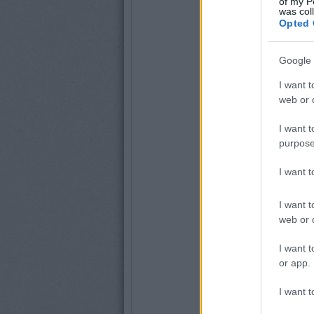
of my P
was col
Opted 
Google 
I want t
web or d
I want t
purpose
I want 
I want t
web or d
I want t
or app.
I want t