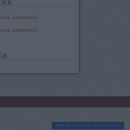
dek
zések
,
kommentek
zések
,
kommentek
éb
SÜTI BEÁLLÍTÁSOK MÓDOSÍTÁSA