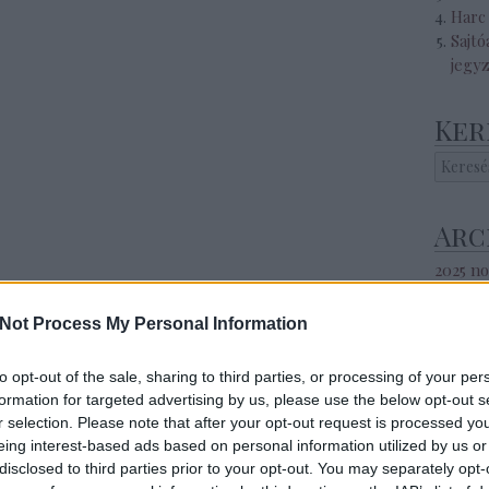
Harc 
Sajtó
jegy
Ker
Arc
2025 n
2025 s
2025 ápr
Not Process My Personal Information
2025 m
2025 ja
to opt-out of the sale, sharing to third parties, or processing of your per
2024 s
formation for targeted advertising by us, please use the below opt-out s
2024 a
r selection. Please note that after your opt-out request is processed y
2024 jú
eing interest-based ads based on personal information utilized by us or
2024 jú
disclosed to third parties prior to your opt-out. You may separately opt-
2024 m