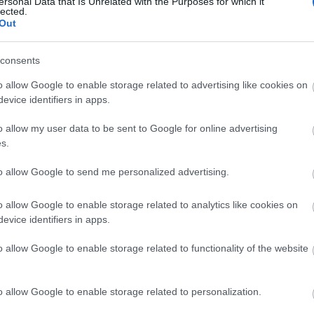
ersonal Data that Is Unrelated with the Purposes for which it
heine
lected.
Out
hírlevé
hírtém
hotel
I
consents
influe
o allow Google to enable storage related to advertising like cookies on
ingyen
evice identifiers in apps.
japán
megsé
o allow my user data to be sent to Google for online advertising
kapcso
s.
ünnepe
kiküld
to allow Google to send me personalized advertising.
koczka
stratég
o allow Google to enable storage related to analytics like cookies on
korona
evice identifiers in apps.
külföld
különb
o allow Google to enable storage related to functionality of the website
liszt f
magyar
market
o allow Google to enable storage related to personalization.
médiah