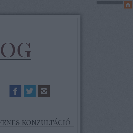
log
yenes konzultáció