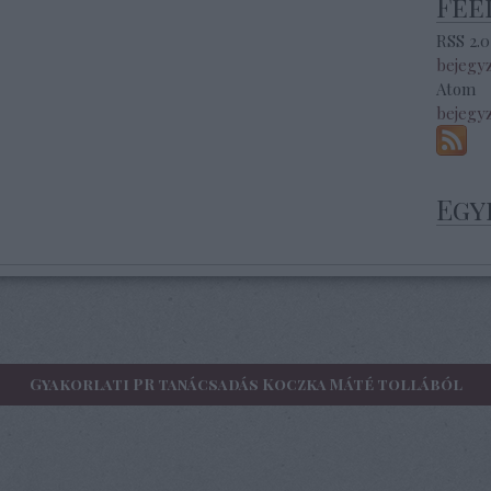
Fee
RSS 2.0
bejegy
Atom
bejegy
Egy
Gyakorlati PR tanácsadás Koczka Máté tollából