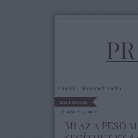
PR
Címkék
»
kiérdemelt_média
2024.sze.02.
Írta:
koczka_mate
Mi az a PESO 
segíthet ez a