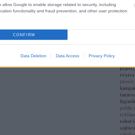
média b
o allow Google to enable storage related to security, including
megjel
cation functionality and fraud prevention, and other user protection.
intelli
sajtók
mozi
m
képes
CONFIRM
nemzet
new yo
nyitás
Data Deletion
Data Access
Privacy Policy
megjel
pepsi
része
prowly
kampá
tanács
ügynö
public 
reklám
robot 
sajtóc
sajtók