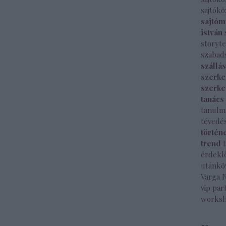
sajtók
sajtóm
istván
storyte
szabad
szállá
szerke
szerke
tanács
tanulm
tévedé
történ
trend
érdekl
utánkö
Varga 
vip par
works