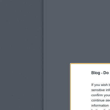
Blog -
Do 
If you wish 
sensitive in
confirm you
continue se
information 