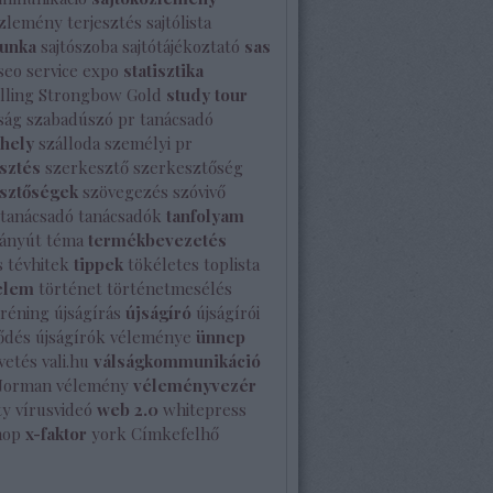
özlemény terjesztés
sajtólista
unka
sajtószoba
sajtótájékoztató
sas
seo
service expo
statisztika
lling
Strongbow Gold
study tour
ság
szabadúszó pr tanácsadó
shely
szálloda
személyi pr
sztés
szerkesztő
szerkesztőség
sztőségek
szövegezés
szóvivő
tanácsadó
tanácsadók
tanfolyam
ányút
téma
termékbevezetés
s
tévhitek
tippek
tökéletes
toplista
elem
történet
történetmesélés
tréning
újságírás
újságíró
újságírói
ődés
újságírók véleménye
ünnep
vetés
vali.hu
válságkommunikáció
Norman
vélemény
véleményvezér
ty
vírusvideó
web 2.0
whitepress
hop
x-faktor
york
Címkefelhő