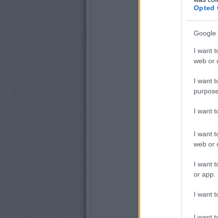
Opted 
Google 
I want t
web or d
I want t
purpose
I want 
I want t
web or d
I want t
or app.
I want t
I want t