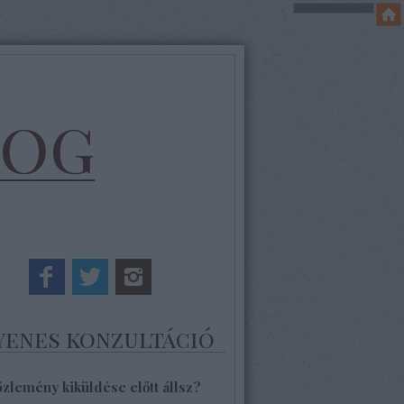
log
yenes konzultáció
özlemény kiküldése előtt állsz?