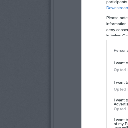
participants
Downstream 
Please note
information 
deny consent
in below Go
Persona
I want t
Opted 
I want t
Opted 
I want 
Advertis
Opted 
I want t
of my P
was col