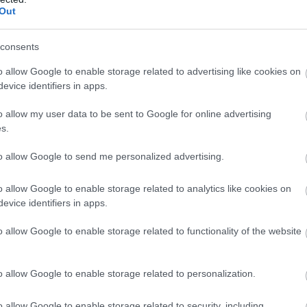
hírlevé
Out
hírtém
hotel
I
influe
consents
ingyen
o allow Google to enable storage related to advertising like cookies on
japán
evice identifiers in apps.
megsé
kapcso
o allow my user data to be sent to Google for online advertising
ünnepe
s.
kiküld
koczka
to allow Google to send me personalized advertising.
stratég
korona
o allow Google to enable storage related to analytics like cookies on
külföld
evice identifiers in apps.
különb
liszt f
o allow Google to enable storage related to functionality of the website
magyar
market
médiah
o allow Google to enable storage related to personalization.
média b
megjel
o allow Google to enable storage related to security, including