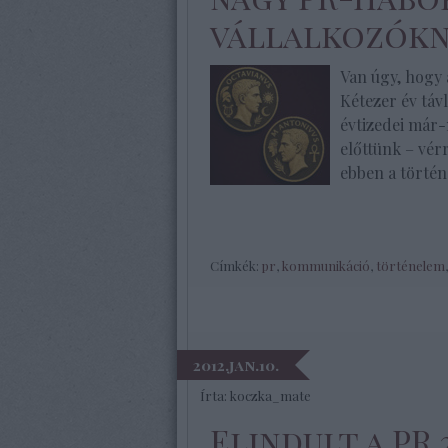
vállalkozók
Van úgy, hogy 
Kétezer év táv
évtizedei már
előttünk – vérr
ebben a történ
Címkék:
pr
,
kommunikáció
,
történelem
2012.jan.10.
Írta:
koczka_mate
Elindult a PR 2