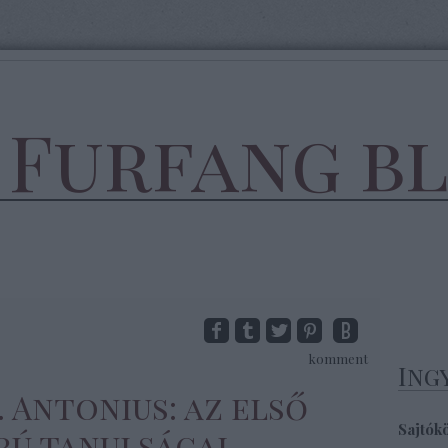
 Furfang b
komment
Ing
. Antonius: az első
Sajtók
rú tanulságai