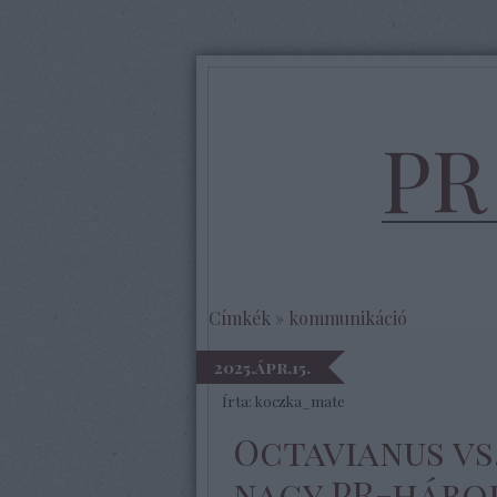
PR
Címkék
»
kommunikáció
2025.ápr.15.
Írta:
koczka_mate
Octavianus vs
nagy PR-hábo