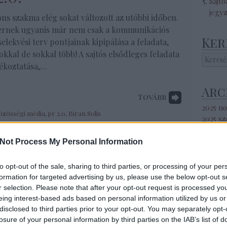
Sajtó
jegy
ons szakma elég sokat változott az utóbbi időben.
rnek ugyanis már nem csak a kommunikációs
Ker
selekvési terv pontjainak kipipálása a feladata,
kkal de sokkal több! A sajtós elsődleges feladata
ájékoztatása,…
Arc
Tovább
2025 n
özösségi média
,
pr 2.0
,
Biran Solis
2025 s
2025 ápr
2025 m
Not Process My Personal Information
2025 ja
2024 s
to opt-out of the sale, sharing to third parties, or processing of your per
2024 a
formation for targeted advertising by us, please use the below opt-out s
2024 jú
r selection. Please note that after your opt-out request is processed y
2024 jú
eing interest-based ads based on personal information utilized by us or
2024 m
disclosed to third parties prior to your opt-out. You may separately opt-
2024 áp
losure of your personal information by third parties on the IAB’s list of