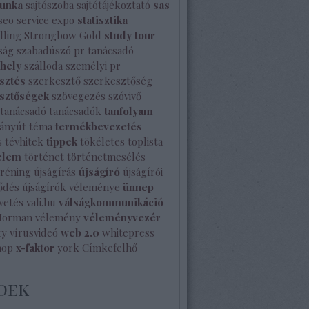
unka
sajtószoba
sajtótájékoztató
sas
seo
service expo
statisztika
lling
Strongbow Gold
study tour
ság
szabadúszó pr tanácsadó
shely
szálloda
személyi pr
sztés
szerkesztő
szerkesztőség
sztőségek
szövegezés
szóvivő
tanácsadó
tanácsadók
tanfolyam
ányút
téma
termékbevezetés
s
tévhitek
tippek
tökéletes
toplista
elem
történet
történetmesélés
tréning
újságírás
újságíró
újságírói
ődés
újságírók véleménye
ünnep
vetés
vali.hu
válságkommunikáció
Norman
vélemény
véleményvezér
ty
vírusvideó
web 2.0
whitepress
hop
x-faktor
york
Címkefelhő
dek