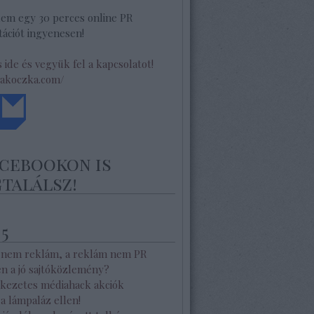
lem egy 30 perces online PR
ációt ingyenesen!
s ide és vegyük fel a kapcsolatot!
/akoczka.com/
acebookon is
találsz!
 5
 nem reklám, a reklám nem PR
en a jó sajtóközlemény?
kezetes médiahack akciók
a lámpaláz ellen!