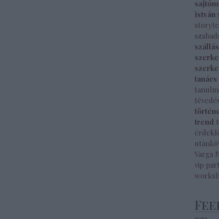
sajtóm
istván
storyte
szabad
szállá
szerke
szerke
tanács
tanulm
tévedé
történ
trend
érdekl
utánkö
Varga 
vip par
works
Fee