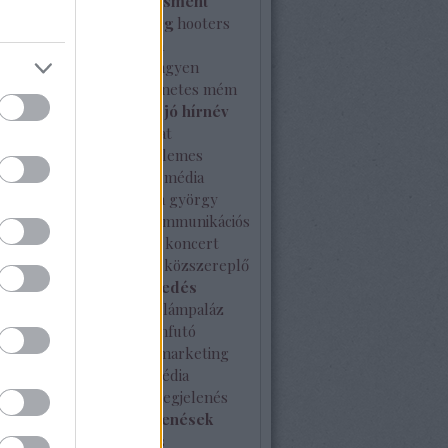
l
hírnév
hírnévmenedzsment
a
hírválogatás
hitelesség
hooters
ce-Watch
ideális
ille olla
nszer együttműködés
ingyen
es
interjú
internet
internetes mém
johnny gold
jótékonyság
jó hírnév
rtése
kampány
kapcsolat
latépítés
karácsony
kellemes
ket
kérdés
kiérdemelt média
és
kisvállalat
kkv
klapka györgy
 máté
kommunikáció
kommunikációs
ia
kommunikációs terv
koncert
vírus
közösségi média
közszereplő
i sajtó
külföldi terjeszkedés
ség
különleges
kutatás
lámpaláz
erenc tér
London
Londonfutó
 multi program
márka
marketing
ing terv
McDonald's
média
ack
médiahekk
médiamegjelenés
izottság
média megjelenések
enés
mém
mesterséges