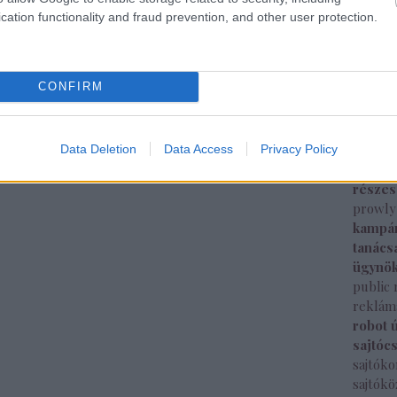
intelli
cation functionality and fraud prevention, and other user protection.
sajtók
mozi
m
képes
CONFIRM
nemzet
new yo
nyitás
megjel
Data Deletion
Data Access
Privacy Policy
pepsi
része
prowly
kampá
tanács
ügynö
public 
reklám
robot 
sajtóc
sajtók
sajtók