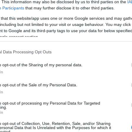
Tovább
. This information may also be disclosed by us to third parties on the
IA
Participants
that may further disclose it to other third parties.
Cím
 that this website/app uses one or more Google services and may gath
including but not limited to your visit or usage behaviour. You may click 
2024
a
 to Google and its third-party tags to use your data for below specifi
kereső
ogle consent section.
aranys
beckh
l Data Processing Opt Outs
kommun
blog
b
o opt-out of the Sharing of my personal data.
celeb
In
COVID
mail
ec
o opt-out of the Sale of my Personal Data.
engedé
In
facebo
fivosz
f
to opt-out of processing my Personal Data for Targeted
médiam
ing.
In
globáli
bye c
o opt-out of Collection, Use, Retention, Sale, and/or Sharing
heine
ersonal Data that Is Unrelated with the Purposes for which it
lected.