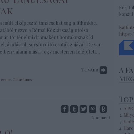
nak
Kérj tő
konzult
a múlt elképesztő tanácsokat súg a fülünkbe.
Kattint
latából nézve a Római Köztársaság utolsó
https:/
-már történelmi drámaként bontakoznak ki
el, árulással, sorsfordító csaták zajával. De van
etben valami más is: egy mesterien felépített…
A F
Tovább
meg
,
érme
,
Octavianus
Top
A PR
Mily
komment
Emlé
Harc 
.0!