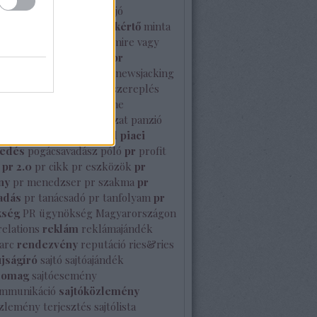
gencia
mikulás
milyen a jó
özlemény
minősített szakértő
minta
prsz
Mutasd meg Te is mire vagy
nbc stúdió
nemzetközi pr
közi sajtó
NeoNoir
new
newsjacking
rk
nyelvtörő
nyilvános szereplés
Octavianus
Olimpia
online
enés
orbán viktor
pályázat
panzió
perez hilton
peso modell
piaci
sedés
pogácsavadász
póló
pr
profit
pr 2.0
pr cikk
pr eszközök
pr
ny
pr menedzser
pr szakma
pr
adás
pr tanácsadó
pr tanfolyam
pr
kség
PR ügynökség Magyarországon
relations
reklám
reklámajándék
arc
rendezvény
reputáció
ries&ries
újságíró
sajtó
sajtóajándék
somag
sajtóesemény
ommunikáció
sajtóközlemény
özlemény terjesztés
sajtólista