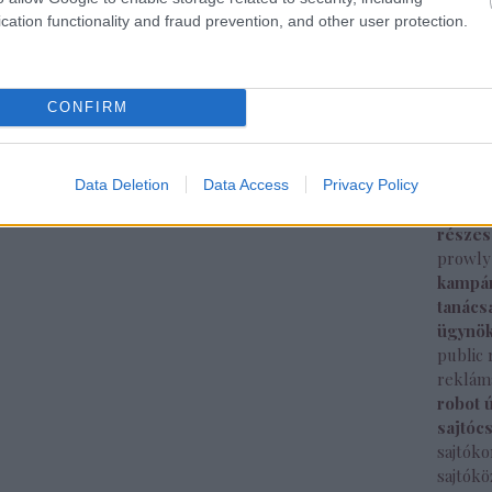
intelli
cation functionality and fraud prevention, and other user protection.
sajtók
mozi
m
képes
CONFIRM
nemzet
new yo
nyitás
megjel
Data Deletion
Data Access
Privacy Policy
pepsi
része
prowly
kampá
tanács
ügynö
public 
reklám
robot 
sajtóc
sajtók
sajtók