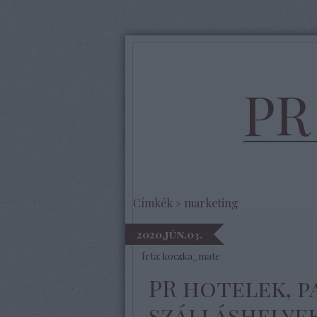
PR
Címkék
»
marketing
2020.jún.03.
Írta:
koczka_mate
PR hotelek, p
szálláshelye