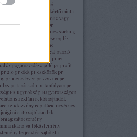
gencia
mikulás
milyen a jó
özlemény
minősített szakértő
minta
prsz
Mutasd meg Te is mire vagy
nbc stúdió
nemzetközi pr
közi sajtó
NeoNoir
new
newsjacking
rk
nyelvtörő
nyilvános szereplés
Octavianus
Olimpia
online
enés
orbán viktor
pályázat
panzió
perez hilton
peso modell
piaci
sedés
pogácsavadász
póló
pr
profit
pr 2.0
pr cikk
pr eszközök
pr
ny
pr menedzser
pr szakma
pr
adás
pr tanácsadó
pr tanfolyam
pr
kség
PR ügynökség Magyarországon
relations
reklám
reklámajándék
arc
rendezvény
reputáció
ries&ries
újságíró
sajtó
sajtóajándék
somag
sajtóesemény
ommunikáció
sajtóközlemény
özlemény terjesztés
sajtólista