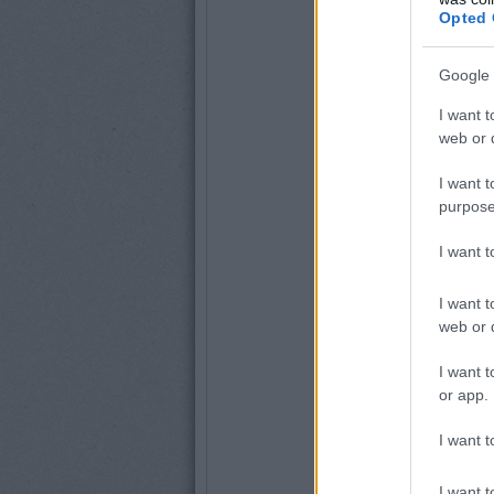
Opted 
Google 
I want t
web or d
I want t
purpose
I want 
I want t
web or d
I want t
or app.
I want t
I want t