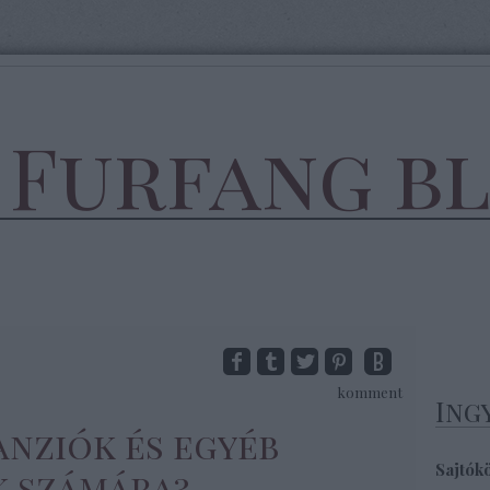
 Furfang b
komment
Ing
anziók és egyéb
Sajtók
k számára?