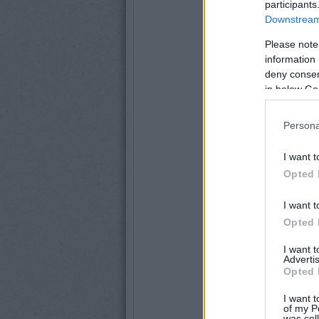
participants
Downstream 
Please note
information 
deny consent
in below Go
Persona
I want t
Opted 
I want t
Opted 
I want 
Advertis
Opted 
I want t
of my P
was col