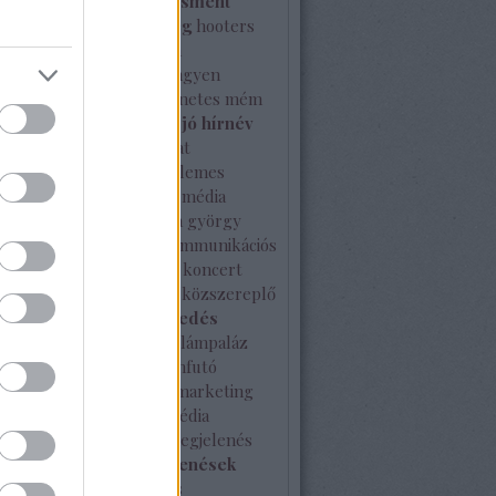
l
hírnév
hírnévmenedzsment
a
hírválogatás
hitelesség
hooters
ce-Watch
ideális
ille olla
nszer együttműködés
ingyen
es
interjú
internet
internetes mém
johnny gold
jótékonyság
jó hírnév
rtése
kampány
kapcsolat
latépítés
karácsony
kellemes
ket
kérdés
kiérdemelt média
és
kisvállalat
kkv
klapka györgy
 máté
kommunikáció
kommunikációs
ia
kommunikációs terv
koncert
vírus
közösségi média
közszereplő
i sajtó
külföldi terjeszkedés
ség
különleges
kutatás
lámpaláz
erenc tér
London
Londonfutó
 multi program
márka
marketing
ing terv
McDonald's
média
ack
médiahekk
médiamegjelenés
izottság
média megjelenések
enés
mém
mesterséges