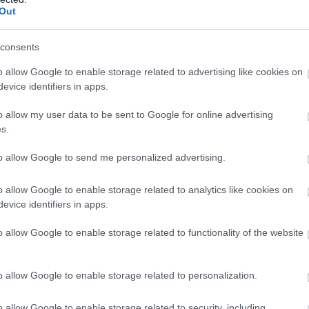
hírlevé
Out
hírtém
hotel
I
influe
consents
ingyen
o allow Google to enable storage related to advertising like cookies on
japán
evice identifiers in apps.
megsé
kapcso
o allow my user data to be sent to Google for online advertising
ünnepe
s.
kiküld
koczka
to allow Google to send me personalized advertising.
stratég
korona
o allow Google to enable storage related to analytics like cookies on
külföld
evice identifiers in apps.
különb
liszt f
o allow Google to enable storage related to functionality of the website
magyar
market
médiah
o allow Google to enable storage related to personalization.
média b
megjel
o allow Google to enable storage related to security, including