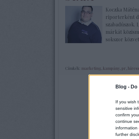
Koczka Máténa
riporterként d
szabadúszok. 
márkát közism
sokszor közve
Címkék:
marketing
,
kampány
,
pr
,
híres
Blog -
Do 
If you wish 
sensitive in
confirm you
continue se
information 
further disc