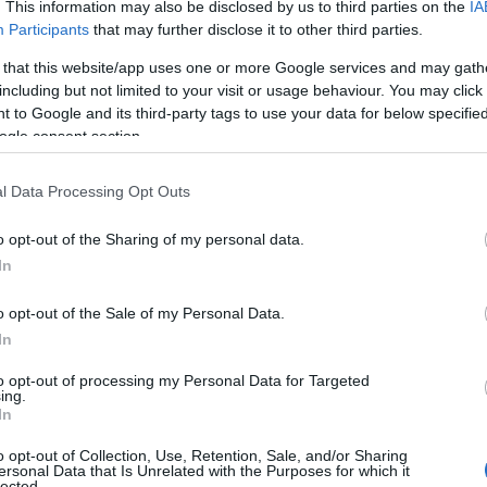
Tovább
. This information may also be disclosed by us to third parties on the
IA
Participants
that may further disclose it to other third parties.
Cím
 that this website/app uses one or more Google services and may gath
including but not limited to your visit or usage behaviour. You may click 
2024
a
 to Google and its third-party tags to use your data for below specifi
kereső
ogle consent section.
aranys
beckh
l Data Processing Opt Outs
kommun
blog
b
o opt-out of the Sharing of my personal data.
celeb
In
COVID
mail
ec
o opt-out of the Sale of my Personal Data.
engedé
In
facebo
fivosz
f
to opt-out of processing my Personal Data for Targeted
médiam
ing.
In
globáli
bye c
o opt-out of Collection, Use, Retention, Sale, and/or Sharing
heine
ersonal Data that Is Unrelated with the Purposes for which it
lected.