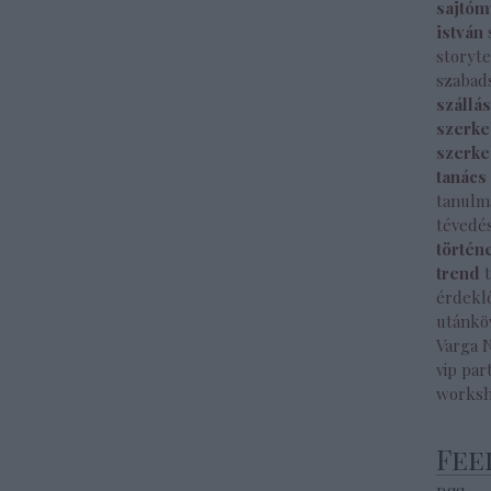
sajtóm
istván
storyte
szabad
szállá
szerke
szerke
tanács
tanulm
tévedé
történ
trend
érdekl
utánkö
Varga 
vip par
works
Fee