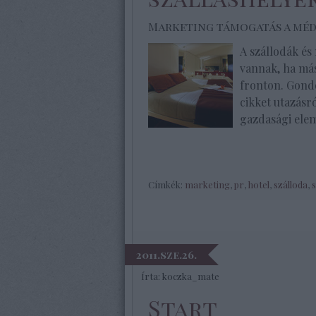
Marketing támogatás a méd
A szállodák és
vannak, ha más
fronton. Gondo
cikket utazásr
gazdasági elem
Címkék:
marketing
,
pr
,
hotel
,
szálloda
,
s
2011.sze.26.
Írta:
koczka_mate
Start