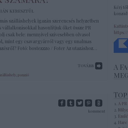
Kérj tő
ián keresztül
konzult
 más szálláshelyek igazán szerencsés helyzetben
Kattint
 vállalkozásokkal hasonlítjuk őket össze PR
https:/
lj csak bele: mennyivel szívesebben olvasol
ól, mint egy csavargyárról vagy egy unalmas
zésről? Fotó: bostezzzo / Foter Az utazáshoz…
A F
Tovább
meg
zálláshely
,
panzió
Top
A PR
Mily
komment
Emlé
Harc 