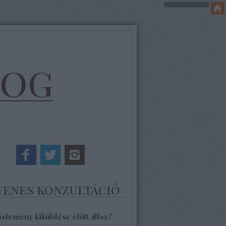
log
yenes konzultáció
özlemény kiküldése előtt állsz?