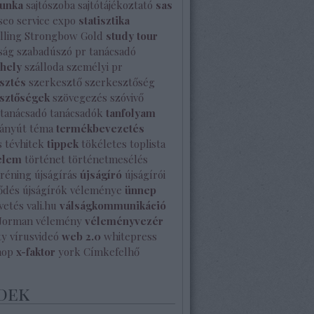
unka
sajtószoba
sajtótájékoztató
sas
seo
service expo
statisztika
lling
Strongbow Gold
study tour
ság
szabadúszó pr tanácsadó
shely
szálloda
személyi pr
sztés
szerkesztő
szerkesztőség
sztőségek
szövegezés
szóvivő
tanácsadó
tanácsadók
tanfolyam
ányút
téma
termékbevezetés
s
tévhitek
tippek
tökéletes
toplista
elem
történet
történetmesélés
tréning
újságírás
újságíró
újságírói
ődés
újságírók véleménye
ünnep
vetés
vali.hu
válságkommunikáció
Norman
vélemény
véleményvezér
ty
vírusvideó
web 2.0
whitepress
hop
x-faktor
york
Címkefelhő
dek