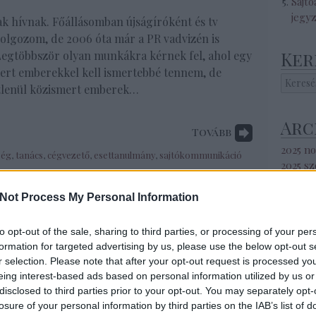
Sajtó
jegy
k hívnak. Főállásomban újságíróként és tv
olgozom, de 2006 óta már a PR vadvizén is
Ker
Legtöbbször olyan munkákra kérnek fel, ahol egy
ert emberekkel kell ismertebbé tennem, de
tlenül közismert emberek…
Arc
Tovább
2025 n
ség
,
tanács
,
cégvezető
,
esettanulmány
,
sajtókommunikáció
2025 s
2025 ápr
2025 m
Not Process My Personal Information
2025 ja
2024 s
to opt-out of the sale, sharing to third parties, or processing of your per
2024 a
formation for targeted advertising by us, please use the below opt-out s
2024 jú
r selection. Please note that after your opt-out request is processed y
2024 jú
eing interest-based ads based on personal information utilized by us or
2024 m
disclosed to third parties prior to your opt-out. You may separately opt-
2024 áp
losure of your personal information by third parties on the IAB’s list of