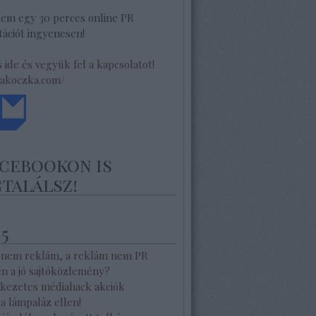
lem egy 30 perces online PR
ációt ingyenesen!
s ide és vegyük fel a kapcsolatot!
/akoczka.com/
acebookon is
találsz!
 5
 nem reklám, a reklám nem PR
en a jó sajtóközlemény?
kezetes médiahack akciók
a lámpaláz ellen!