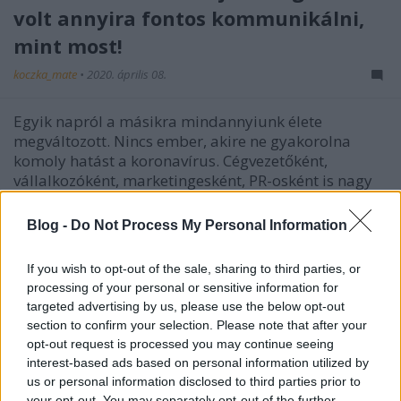
volt annyira fontos kommunikálni,
mint most!
koczka_mate
•
2020. április 08.
Egyik napról a másikra mindannyiunk élete
megváltozott. Nincs ember, akire ne gyakorolna
komoly hatást a koronavírus. Cégvezetőként,
vállalkozóként, marketingesként, PR-osként is nagy
felelősség hárul mindenkire, hiszen az olyan
krízishelyzetekben mint a mostani, a helyes
Blog -
Do Not Process My Personal Information
kommunikáció még fontosabb…
If you wish to opt-out of the sale, sharing to third parties, or
Hogyan legyek érdekes a sajtónak?
processing of your personal or sensitive information for
targeted advertising by us, please use the below opt-out
koczka_mate
•
2015. április 08.
section to confirm your selection. Please note that after your
opt-out request is processed you may continue seeing
http://www.vallalkozzitthon.hu/hirek/Hogyan-
interest-based ads based on personal information utilized by
legyek-erdekes-a-sajtonak- Hogyan legyek érdekes a
us or personal information disclosed to third parties prior to
your opt-out. You may separately opt-out of the further