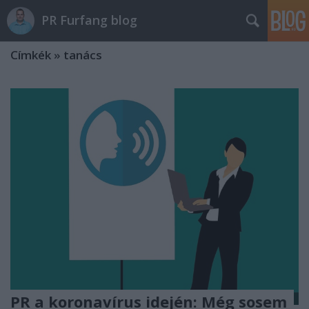
PR Furfang blog
Címkék
»
tanács
PR a koronavírus idején: Még sosem