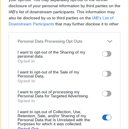
sajtónak? Minden vállalkozás tele van jó témákkal,
disclosure of your personal information by third parties on the
csak meg kell találni őket, és eljuttatni a megfelelő
IAB’s list of downstream participants. This information may
helyekre. A PR tanácsadó ebben segít. Szerencsére
also be disclosed by us to third parties on the
IAB’s List of
egyre több vállalkozás…
Downstream Participants
that may further disclose it to other
third parties.
10 hasznos tipp kapcsolatépítésre a
Please note that this website/app uses one or more Google
Personal Data Processing Opt Outs
médiával
services and may gather and store information including but
not limited to your visit or usage behaviour. You may click to
I want to opt-out of the Sharing of my
koczka_mate
•
2014. július 20.
personal data.
grant or deny consent to Google and its third-party tags to
Opted In
use your data for below specified purposes in below Google
Vállalkozásod teljes sikeréhez elengedhetetlen az
consent section.
I want to opt-out of the Sale of my
újságírókkal való kapcsolatépítés! Ha profi
Personal Data.
szeretnél lenni a PR-ban, nem elég megtalálni
Opted In
azokat, akik szívesen foglalkoznának a híreiddel,
I want to opt-out of processing my
hanem megfelelően is kell bánnod velük. A lenti
Personal Data for Targeted Advertising.
tippek segítenek abban, hogy az…
Opted In
I want to opt-out of Collection, Use,
A blogger az új újságíró
Retention, Sale, and/or Sharing of my
Personal Data that Is Unrelated with the
Purposes for which it was collected.
koczka_mate
•
2014. január 27.
Opted Out