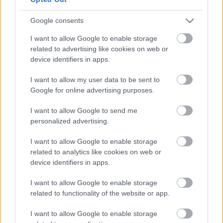
Sokat meséltem már arról, hogy mennyire fontos az
Google consents
újságírókkal és szerkesztőkkel való jó kapcsolat
I want to allow Google to enable storage
kialakítása. A mai világban azonban már nem csak a
related to advertising like cookies on web or
klasszikus sajtótermékek, hanem a webes
device identifiers in apps.
véleményformálók is legalább olyan fontosak a pr-
osok számára. Ma akkor már nem…
I want to allow my user data to be sent to
Google for online advertising purposes.
I want to allow Google to send me
personalized advertising.
I want to allow Google to enable storage
related to analytics like cookies on web or
device identifiers in apps.
I want to allow Google to enable storage
related to functionality of the website or app.
I want to allow Google to enable storage